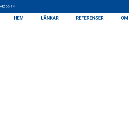
542 66 14
HEM
LÄNKAR
REFERENSER
OM