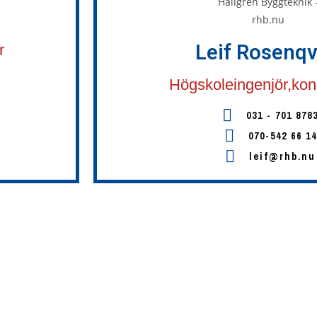
Leif Rosenqv
r
Högskoleingenjör,kon
031 - 701 878
070-542 66 14
leif@rhb.nu