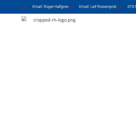
Email: Roger Hallgren
Email: Leif Rosenqvist
070-