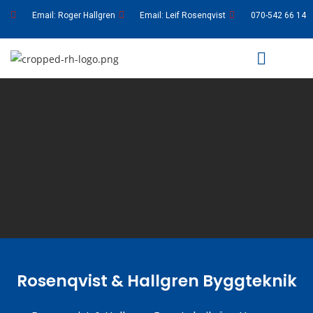
Email: Roger Hallgren
Email: Leif Rosenqvist
070-542 66 14
KONTAKTA OSS
Rosenqvist & Hallgren
Rosenqvist & Hallgren Byggteknik
BYGGTEKNIK